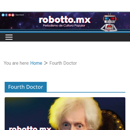
Skip
to
content
You are here:
Home
Fourth Doctor
Fourth Doctor