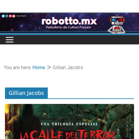
Skip
to
content
You are here:
Home
Gillian Jacobs
Gillian Jacobs