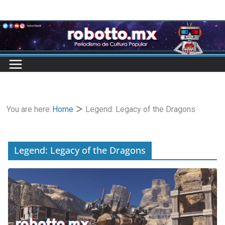
Skip
to
content
You are here:
Home
Legend: Legacy of the Dragons
Legend: Legacy of the Dragons