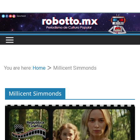
Skip
to
content
You are here:
Home
Millicent Simmonds
Millicent Simmonds