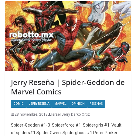
Jerry Reseña | Spider-Geddon de
Marvel Comics
CÓMIC
JERRY RESEÑA
MARVEL
OPINIÓN
RESEÑAS
28 noviembre, 2018
Israel Jerry Darko Ortiz
Spider-Geddon #1-3 Spiderforce #1 Spidergirls #1 Vault
of spiders#1 Spider Gwen: Spiderghost #1 Peter Parker: