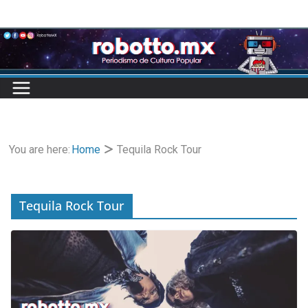
Skip
to
content
You are here:
Home
Tequila Rock Tour
Tequila Rock Tour