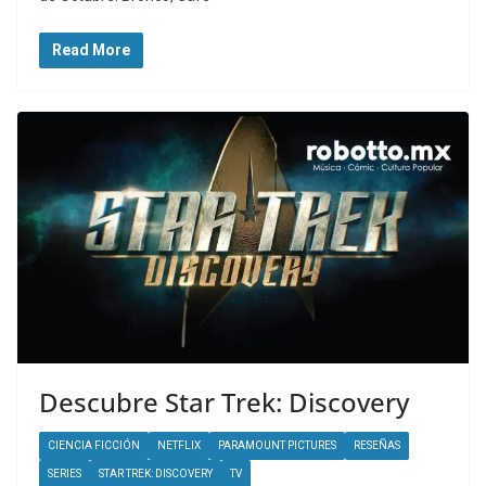
Read More
Descubre Star Trek: Discovery
CIENCIA FICCIÓN
NETFLIX
PARAMOUNT PICTURES
RESEÑAS
SERIES
STAR TREK: DISCOVERY
TV