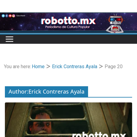
Skip
to
content
You are here:
Home
Erick Contreras Ayala
Page 20
Author:
Erick Contreras Ayala