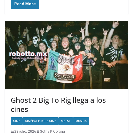
Read More
Ghost 2 Big To Rig llega a los
cines
CINE
CINÉPOLIS +QUE CINE
METAL
MÚSICA
23 julio, 2026
Gothy K Corona