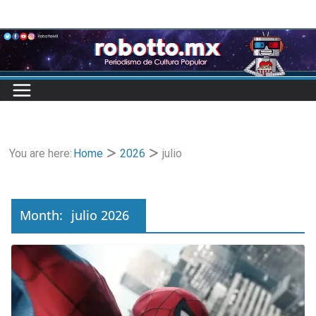
Skip
to
content
You are here:
Home
2026
julio
Month:
julio 2026