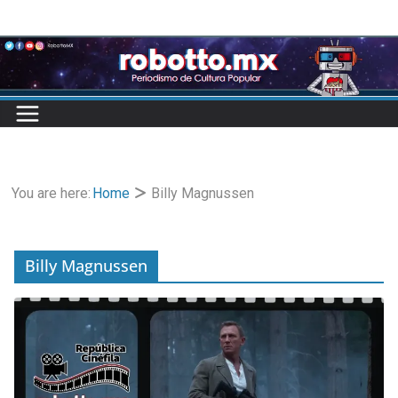
Skip
to
content
You are here:
Home
Billy Magnussen
Billy Magnussen