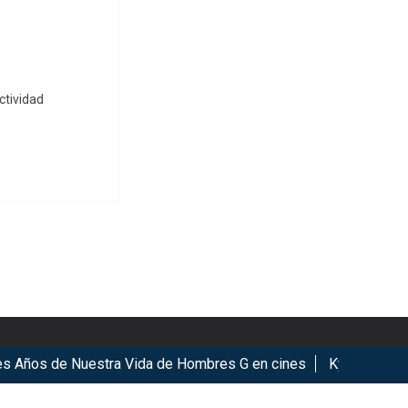
ctividad
ños de Nuestra Vida de Hombres G en cines
KyoMAF 2026: An
ookies.
Got it