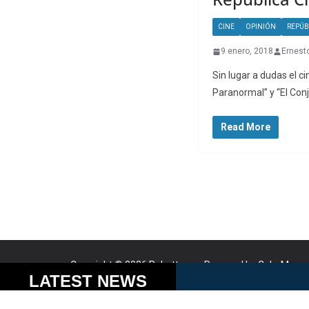
CINE
OPINIÓN
REPÚB
9 enero, 2018
Ernest
Sin lugar a dudas el c
Paranormal” y “El Con
Read More
Copyright © 2026
Robotto.mx
. Powered by
ColorMag
a
Cookies help us delive
LATEST NEWS