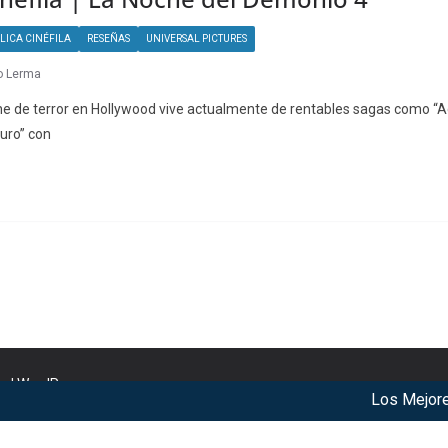
LICA CINÉFILA
RESEÑAS
UNIVERSAL PICTURES
o Lerma
ine de terror en Hollywood vive actualmente de rentables sagas como “A
juro” con
nd
WordPress
.
Los Mejores A
r our services. By using our services, you agree to our use of c