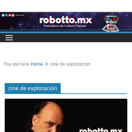
Skip
to
content
You are here:
Home
cine de explotación
cine de explotación