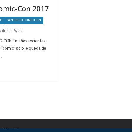
Comic-Con 2017
OS
SAN DIEGO COMIC CON
ontreras Ayala
CON En años recientes,
 “cómic” sólo le queda de
n,
nd
WordPress
.