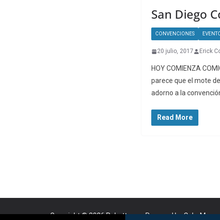
San Diego 
CONVENCIONES
EVENT
20 julio, 2017
Erick C
HOY COMIENZA COMIC-
parece que el mote de
adorno a la convenció
Read More
Copyright © 2026
Robotto.mx
. Powered by
ColorMag
a