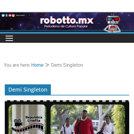
Skip
to
content
You are here:
Home
Demi Singleton
Demi Singleton