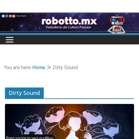
Skip
to
content
You are here:
Home
Dirty Sound
Dirty Sound