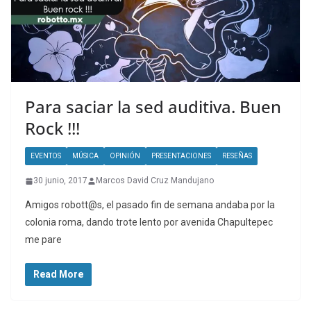
Para saciar la sed auditiva. Buen
Rock !!!
EVENTOS
MÚSICA
OPINIÓN
PRESENTACIONES
RESEÑAS
30 junio, 2017
Marcos David Cruz Mandujano
Amigos robott@s, el pasado fin de semana andaba por la
colonia roma, dando trote lento por avenida Chapultepec
me pare
Read More