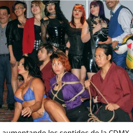
a aumentando los sentidos de la CDMX.