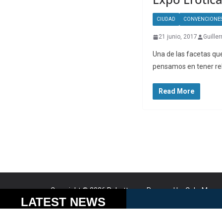
CIUDAD
CONVENCIONE
21 junio, 2017
Guille
Una de las facetas qu
pensamos en tener re
Read More
Copyright © 2026
Robotto.mx
. Powered by
ColorMag
a
Cookies help us delive
LATEST NEWS