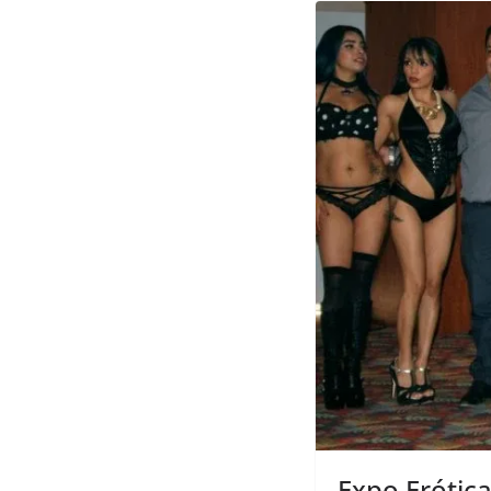
Expo Erótic