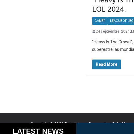
LOL 2024.
GAMER
LEAGUE OF LEG
24 septiembre, 2024
“Heavy Is The Crown”,
superestrellas mundia
Read More
Copyright © 2026
Robotto.mx
. Powered by
ColorMag
a
Cookies help us delive
LATEST NEWS