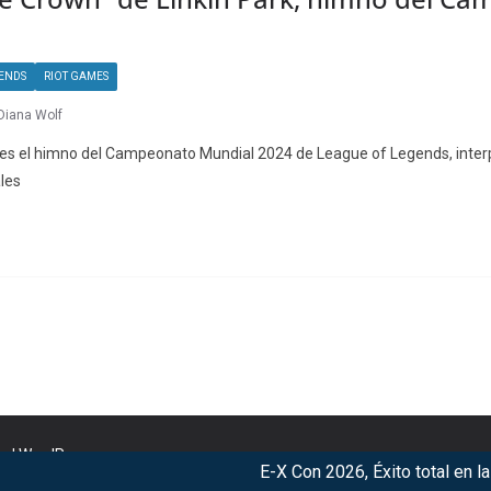
ENDS
RIOT GAMES
Diana Wolf
 es el himno del Campeonato Mundial 2024 de League of Legends, inter
les
nd
WordPress
.
E-X Con 2026, Éxito total en la con
r our services. By using our services, you agree to our use of c