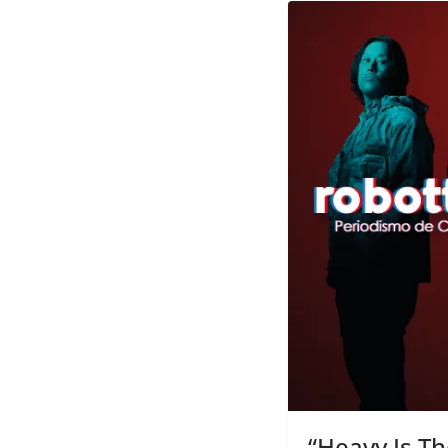
“Heavy Is T