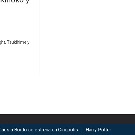
ght, Tsukihime y
a Bordo se estrena en Cinépolis
Harry Potter regresa a Ciné
ookies.
Got it