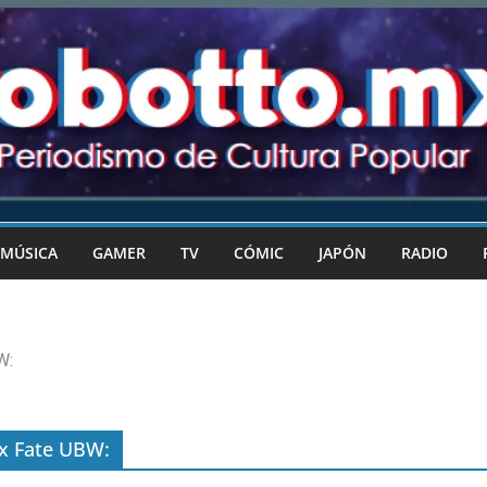
MÚSICA
GAMER
TV
CÓMIC
JAPÓN
RADIO
W:
 x Fate UBW: