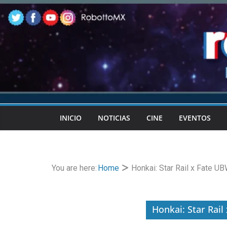
Skip
to
content
INICIO
NOTICIAS
CINE
EVENTOS
You are here:
Home
Honkai: Star Rail x Fate UB
Honkai: Star Rail