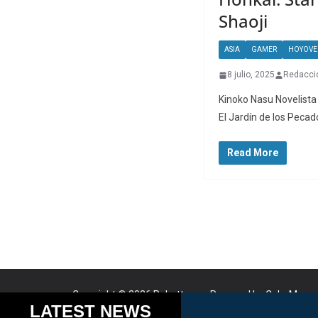
Shaoji
ASIA
GAMER
HOYOVE
8 julio, 2025
Redacci
Kinoko Nasu Novelista
El Jardín de los Pecad
Read More
Copyright © 2026
Robotto.mx
. Powered by
ColorMag
a
Cookies help us delive
LATEST NEWS