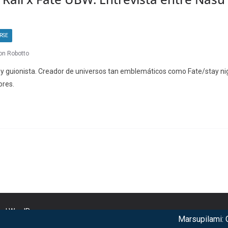
RSE
on Robotto
 y guionista. Creador de universos tan emblemáticos como Fate/stay ni
ores.
nd
WordPress
.
Marsupilami: Caos 
r our services. By using our services, you agree to our use of c