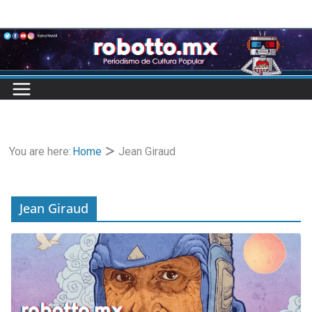
Skip
to
content
You are here:
Home
Jean Giraud
Jean Giraud