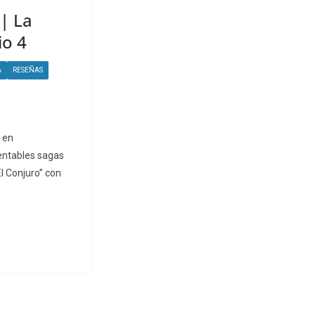
 | La
o 4
A
RESEÑAS
r en
entables sagas
l Conjuro” con