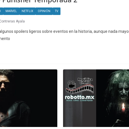
O
MARVEL
NETFLIX
OPINIÓN
TV
 Contreras Ayala
lgunos spoilers ligeros sobre eventos en la historia, aunque nada mayor
mento