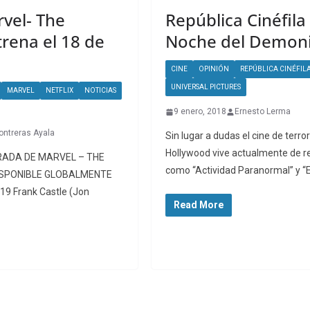
rvel- The
República Cinéfila
rena el 18 de
Noche del Demoni
CINE
OPINIÓN
REPÚBLICA CINÉFIL
UNIVERSAL PICTURES
MARVEL
NETFLIX
NOTICIAS
9 enero, 2018
Ernesto Lerma
ontreras Ayala
Sin lugar a dudas el cine de terro
Hollywood vive actualmente de r
ADA DE MARVEL – THE
como “Actividad Paranormal” y “E
ISPONIBLE GLOBALMENTE
19 Frank Castle (Jon
Read More