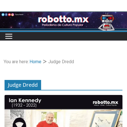
Skip
to
content
You are here:
Home
Judge Dredd
Judge Dredd