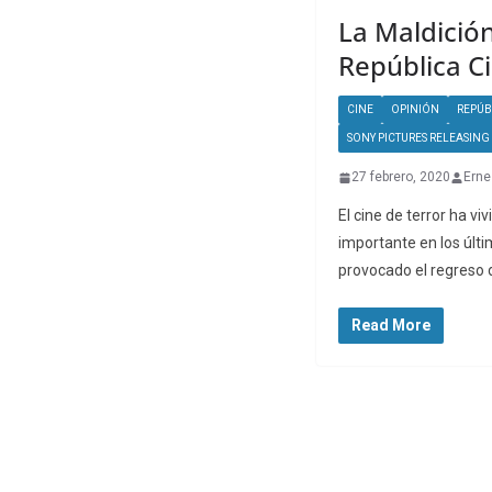
La Maldició
República Ci
CINE
OPINIÓN
REPÚB
SONY PICTURES RELEASING
27 febrero, 2020
Erne
El cine de terror ha vi
importante en los últi
provocado el regreso 
Read More