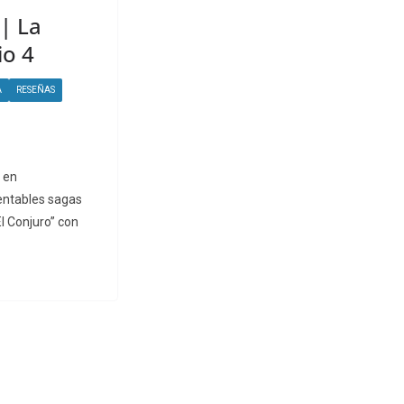
 | La
o 4
A
RESEÑAS
r en
entables sagas
l Conjuro” con