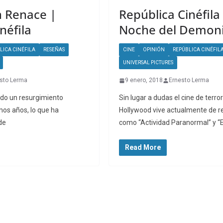
n Renace |
República Cinéfila
néfila
Noche del Demoni
LICA CINÉFILA
RESEÑAS
CINE
OPINIÓN
REPÚBLICA CINÉFIL
UNIVERSAL PICTURES
sto Lerma
9 enero, 2018
Ernesto Lerma
vido un resurgimiento
Sin lugar a dudas el cine de terro
mos años, lo que ha
Hollywood vive actualmente de r
de
como “Actividad Paranormal” y “E
Read More