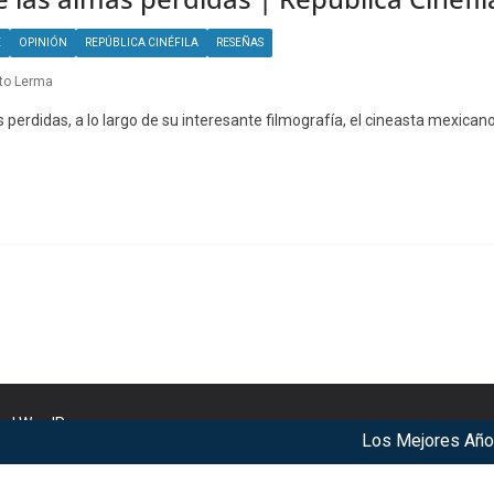
E
OPINIÓN
REPÚBLICA CINÉFILA
RESEÑAS
to Lerma
s perdidas, a lo largo de su interesante filmografía, el cineasta mexican
nd
WordPress
.
Los Mejores Años de 
r our services. By using our services, you agree to our use of c