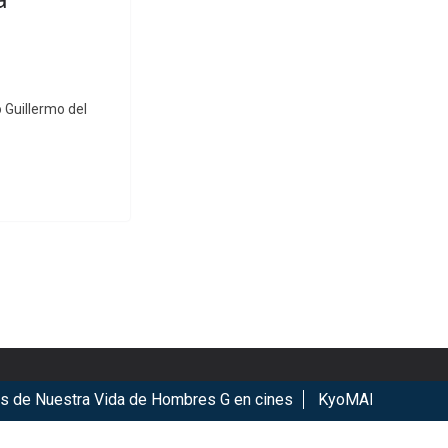
o Guillermo del
Nuestra Vida de Hombres G en cines
KyoMAF 2026: Anuncian 
ookies.
Got it