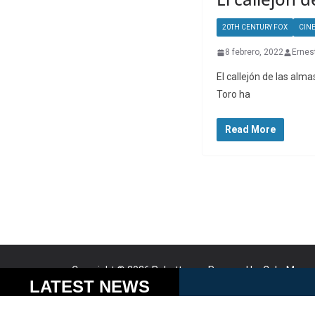
20TH CENTURY FOX
CIN
8 febrero, 2022
Ernes
El callejón de las alma
Toro ha
Read More
Copyright © 2026
Robotto.mx
. Powered by
ColorMag
a
Cookies help us delive
LATEST NEWS