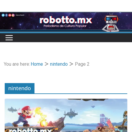
Skip
to
content
You are here:
Home
nintendo
Page 2
nintendo