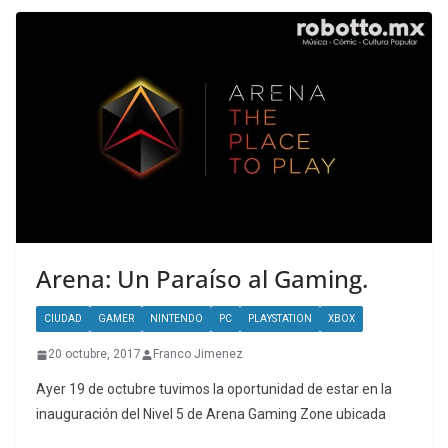
Arena: Un Paraíso al Gaming.
CIUDAD
GAMER
NINTENDO
PC
PLAYSTATION
XBOX
20 octubre, 2017
Franco Jimenez
Ayer 19 de octubre tuvimos la oportunidad de estar en la
inauguración del Nivel 5 de Arena Gaming Zone ubicada