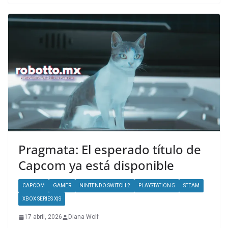
Pragmata: El esperado título de
Capcom ya está disponible
CAPCOM
GAMER
NINTENDO SWITCH 2
PLAYSTATION 5
STEAM
XBOX SERIES X|S
17 abril, 2026
Diana Wolf