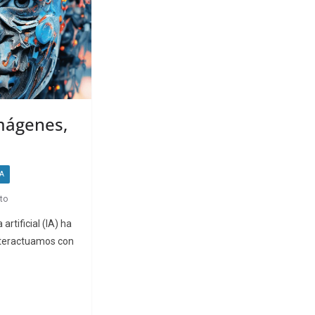
imágenes,
A
to
 artificial (IA) ha
nteractuamos con