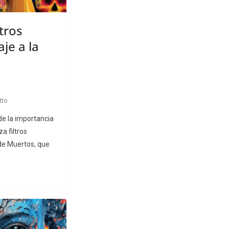
tros
je a la
tto
e la importancia
a filtros
 de Muertos, que