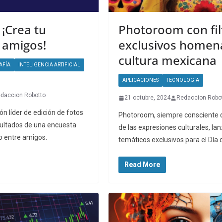
¡Crea tu
Photoroom con fil
 amigos!
exclusivos homena
cultura mexicana
AFÍA
INTELIGENCIA ARTIFICIAL
APLICACIONES
TECNOLOGÍA
daccion Robotto
21 octubre, 2024
Redaccion Robo
ón líder de edición de fotos
Photoroom, siempre consciente d
esultados de una encuesta
de las expresiones culturales, lanz
 entre amigos.
temáticos exclusivos para el Día
Read More