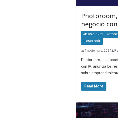
Photoroom, 
negocio con
APLICACIONES
FOTOGR
TECNOLOGÍA
4 noviembre, 2024
Re
Photoroom, la aplicaci
con IA, anuncia los r
sobre emprendimiento
Read More