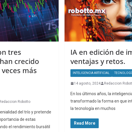
n tres
IA en edición de 
han crecido
ventajas y retos.
 veces más
INTELIGENCIA ARTIFICIAL
TECNOLOGÍ
14 agosto, 2024
Redaccion Robot
En los últimos años, la inteligencia
transformado la forma en que i
Redaccion Robotto
la tecnología en muchos
genialidad del trío y pretende
importancia de estas
Read More
do el rendimiento bursátil