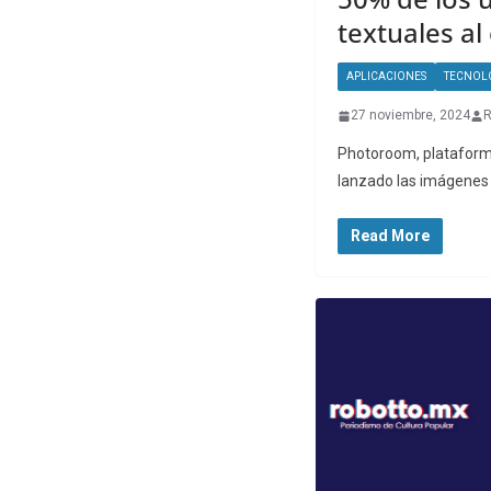
textuales a
APLICACIONES
TECNOL
27 noviembre, 2024
R
Photoroom, plataforma l
lanzado las imágenes d
Read More