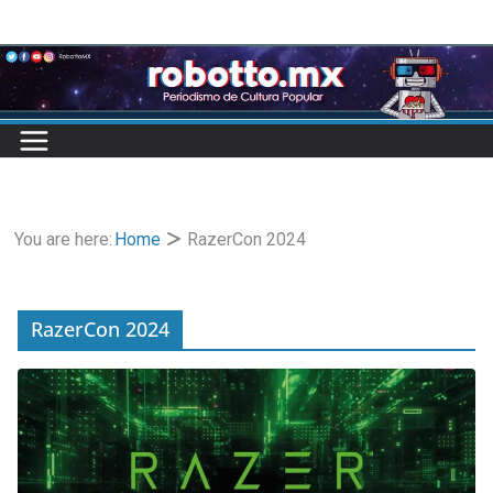
Skip
to
content
You are here:
Home
RazerCon 2024
RazerCon 2024