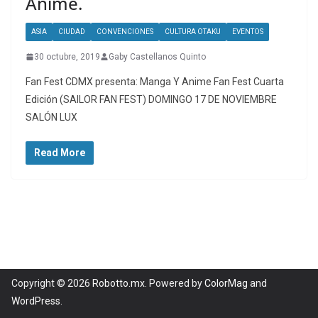
Anime.
ASIA
CIUDAD
CONVENCIONES
CULTURA OTAKU
EVENTOS
30 octubre, 2019
Gaby Castellanos Quinto
Fan Fest CDMX presenta: Manga Y Anime Fan Fest Cuarta
Edición (SAILOR FAN FEST) DOMINGO 17 DE NOVIEMBRE
SALÓN LUX
Read More
Copyright © 2026
Robotto.mx
. Powered by
ColorMag
and
WordPress
.