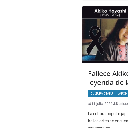
Fallece Akik
leyenda de l
CULTURA OTAKU
JAPÓN
11 julio, 2026
Deniss
La cultura popular jap
bellas artes se encuen
conocer una