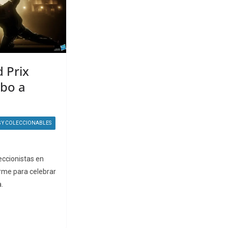
 Prix
bo a
 Y COLECCIONABLES
eccionistas en
rme para celebrar
.