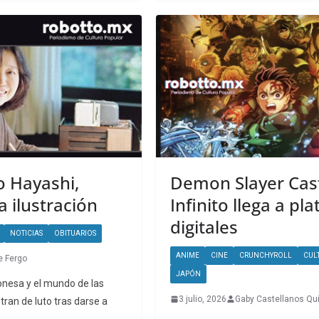
o Hayashi,
Demon Slayer Cast
a ilustración
Infinito llega a pl
digitales
NOTICIAS
OBITUARIOS
ANIME
CINE
CRUNCHYROLL
CUL
e Fergo
JAPÓN
onesa y el mundo de las
3 julio, 2026
Gaby Castellanos Qu
tran de luto tras darse a