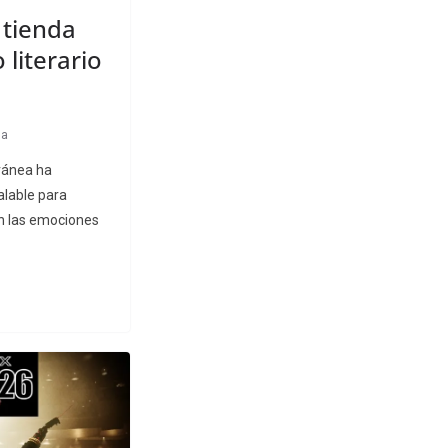
 tienda
literario
la
ránea ha
lable para
on las emociones