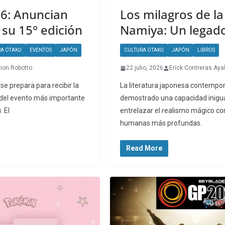
6: Anuncian
Los milagros de la
 su 15° edición
Namiya: Un legado 
RA OTAKU
EVENTOS
JAPÓN
CULTURA OTAKU
JAPÓN
LIBROS
ion Robotto
22 julio, 2026
Erick Contreras Aya
se prepara para recibir la
La literatura japonesa contempo
 del evento más importante
demostrado una capacidad inigua
. El
entrelazar el realismo mágico c
humanas más profundas.
Read More