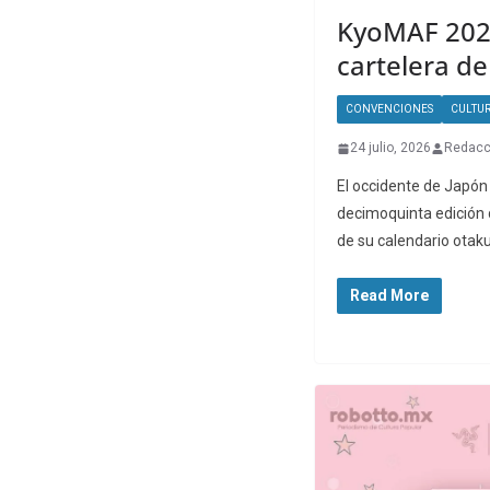
KyoMAF 202
cartelera de
CONVENCIONES
CULTU
24 julio, 2026
Redacc
El occidente de Japón 
decimoquinta edición
de su calendario otaku
Read More