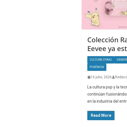
Colección R
Eevee ya est
CULTURA OTAKU
GAMER
POKÉMON
16 julio, 2026
Redacc
La cultura pop y la te
continúan fusionándo
en la industria del ent
Read More