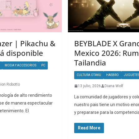
azer | Pikachu &
BEYBLADE X Grand
á disponible
Mexico 2026: Rum
Tailandia
MODA Y ACCESORIOS
PC
CULTURA OTAKU
HASBRO
JUGUETES
ion Robotto
13 julio, 2026
Diana Wolf
cnología de alto rendimiento
La comunidad de jugadores y col
se de manera espectacular
nuestro pais tiene un motivo eno
retenimiento. El
y prepararse para la competencia
Read More