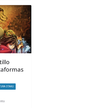
illo
ataformas
TURA OTAKU
into