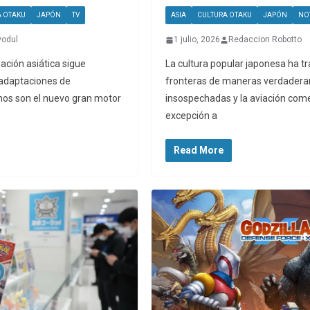
A OTAKU
JAPÓN
TV
ASIA
CULTURA OTAKU
JAPÓN
NO
vodul
1 julio, 2026
Redaccion Robotto
mación asiática sigue
La cultura popular japonesa ha t
adaptaciones de
fronteras de maneras verdader
os son el nuevo gran motor
insospechadas y la aviación comer
excepción a
Read More