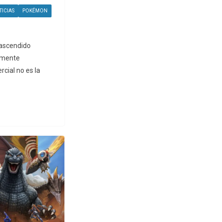
TICIAS
POKÉMON
rascendido
amente
cial no es la