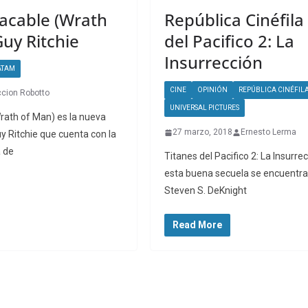
lacable (Wrath
República Cinéfila
uy Ritchie
del Pacifico 2: La
Insurrección
ATAM
CINE
OPINIÓN
REPÚBLICA CINÉFIL
cion Robotto
UNIVERSAL PICTURES
Wrath of Man) es la nueva
27 marzo, 2018
Ernesto Lerma
uy Ritchie que cuenta con la
 de
Titanes del Pacifico 2: La Insurr
esta buena secuela se encuentra 
Steven S. DeKnight
Read More