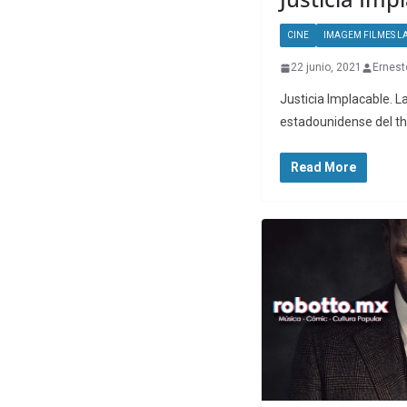
CINE
IMAGEM FILMES L
22 junio, 2021
Ernest
Justicia Implacable. 
estadounidense del th
Read More