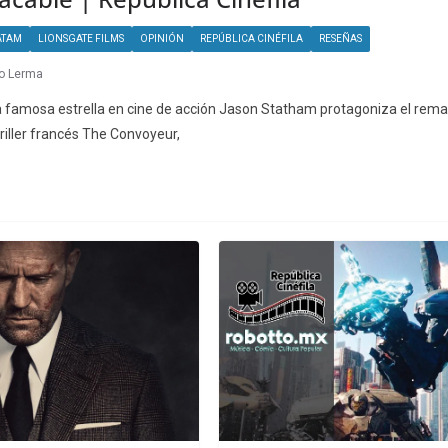
ATAM
LIONSGATE FILMS
OPINIÓN
REPÚBLICA CINÉFILA
RESEÑAS
o Lerma
La famosa estrella en cine de acción Jason Statham protagoniza el rem
riller francés The Convoyeur,