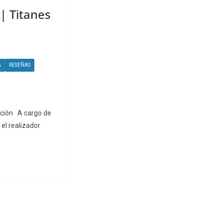
 | Titanes
A
RESEÑAS
ección A cargo de
el realizador