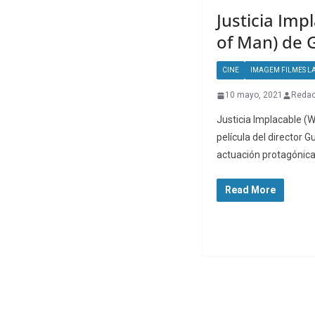
Justicia Imp
of Man) de G
CINE
IMAGEM FILMES L
10 mayo, 2021
Redac
Justicia Implacable (
película del director G
actuación protagónica
Read More