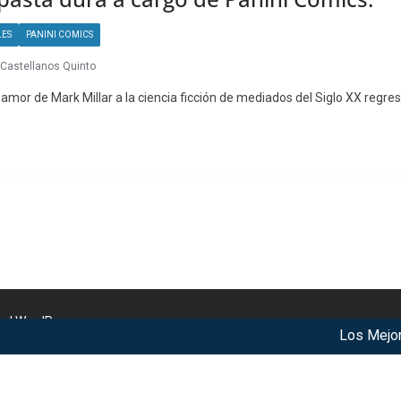
LES
PANINI COMICS
Castellanos Quinto
e amor de Mark Millar a la ciencia ficción de mediados del Siglo XX regre
nd
WordPress
.
Los Mejores A
r our services. By using our services, you agree to our use of c