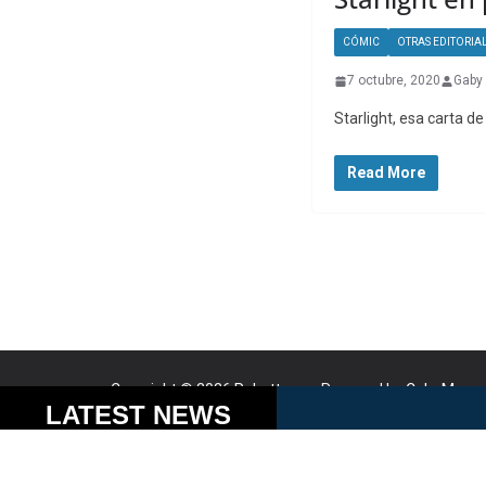
CÓMIC
OTRAS EDITORIA
7 octubre, 2020
Gaby 
Starlight, esa carta d
Read More
Copyright © 2026
Robotto.mx
. Powered by
ColorMag
a
Cookies help us delive
LATEST NEWS