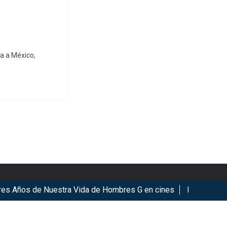
sa a México,
ños de Nuestra Vida de Hombres G en cines
KyoMAF 2026: An
ookies.
Got it