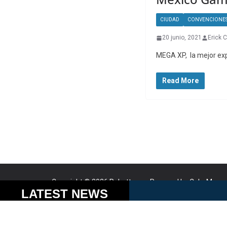
CIUDAD
CONVENCIONE
20 junio, 2021
Erick 
MEGA XP, la mejor exp
Read More
Copyright © 2026
Robotto.mx
. Powered by
ColorMag
a
Cookies help us delive
LATEST NEWS