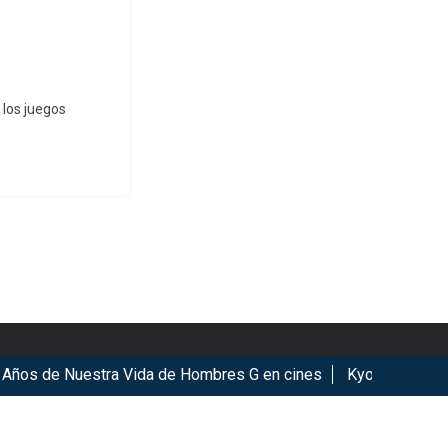
 los juegos
s de Nuestra Vida de Hombres G en cines
KyoMAF 2026: Anun
ookies.
Got it