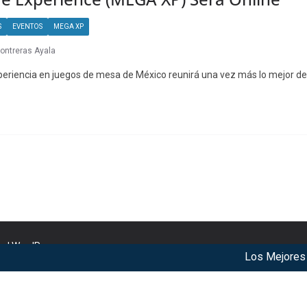
S
EVENTOS
MEGA XP
Contreras Ayala
eriencia en juegos de mesa de México reunirá una vez más lo mejor de
nd
WordPress
.
Los Mejores Año
r our services. By using our services, you agree to our use of c