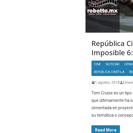
República Ci
Imposible 6
CINE
NOTICIAS
OPIN
REPÚBLICA CINÉFILA
RE
1 agosto, 2018
Ernes
Tom Cruise es un tipo
que últimamente ha sa
cimentada en proyecto
su temática o concepc
Read More