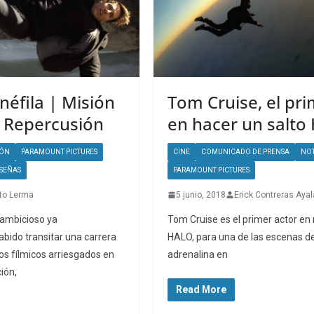
néfila | Misión
Tom Cruise, el pri
: Repercusión
en hacer un salto
IÓN
PARAMOUNT PICTURES
CINE
COMUNICADO DE PRENSA
NOT
SEÑAS
PARAMOUNT PICTURES
to Lerma
5 junio, 2018
Erick Contreras Ayal
 ambicioso ya
Tom Cruise es el primer actor en 
bido transitar una carrera
HALO, para una de las escenas d
s fílmicos arriesgados en
adrenalina en
ión,
Read More