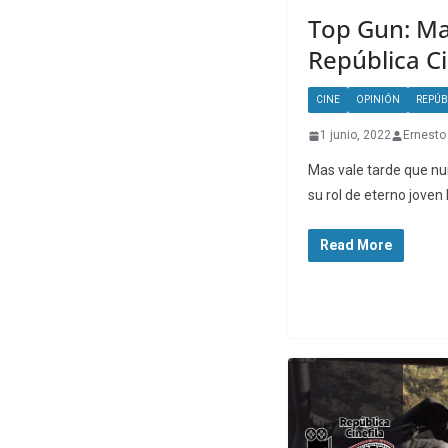
Top Gun: Ma
República Ci
CINE
OPINIÓN
REPÚB
1 junio, 2022
Ernesto
Mas vale tarde que nu
su rol de eterno joven
Read More