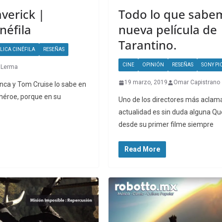
verick |
Todo lo que sabem
néfila
nueva película de
Tarantino.
LICA CINÉFILA
RESEÑAS
CINE
OPINIÓN
RESEÑAS
SONY PI
 Lerma
19 marzo, 2019
Omar Capistrano
nca y Tom Cruise lo sabe en
 héroe, porque en su
Uno de los directores más aclam
actualidad es sin duda alguna Qu
desde su primer filme siempre
Read More