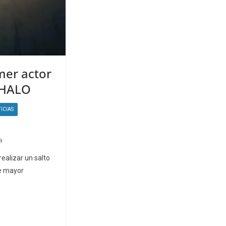
mer actor
 HALO
ICIAS
a
realizar un salto
e mayor