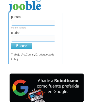
puesto:
medio tiempo
ciudad:
Buscar
Trabajo @c:CountryD, búsqueda de
trabajo