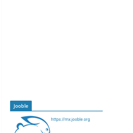
Jooble
https://mx.jooble.org