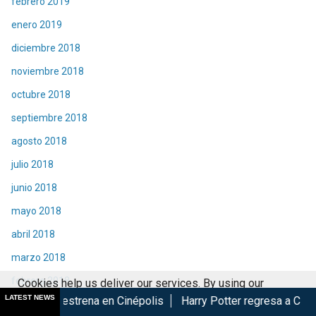
febrero 2019
enero 2019
diciembre 2018
noviembre 2018
octubre 2018
septiembre 2018
agosto 2018
julio 2018
junio 2018
mayo 2018
abril 2018
marzo 2018
febrero 2018
Cookies help us deliver our services. By using our
LATEST NEWS
ena en Cinépolis
Harry Potter regresa a Cinépolis con menú y
services, you agree to our use of cookies.
Got it
enero 2018