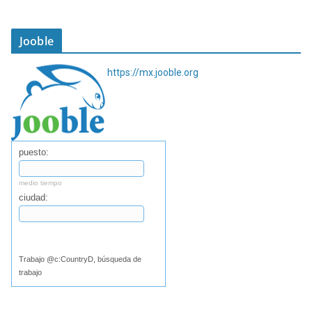
Jooble
https://mx.jooble.org
puesto:
medio tiempo
ciudad:
Buscar
Trabajo @c:CountryD, búsqueda de
trabajo