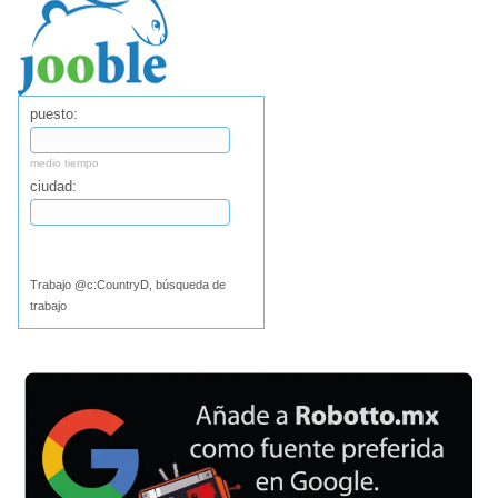
puesto:
medio tiempo
ciudad:
Buscar
Trabajo @c:CountryD, búsqueda de
trabajo