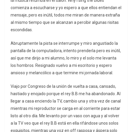
la música retumba en el salón. Why I sing the blues
comienza a escucharse y yo espero a que ellos entiendan el
mensaje, pero es inútil, todos me miran de manera extraña
al mismo tiempo que se alcanzan a percibir algunas risitas
escondidas.
Abruptamente la pista se interrumpe y miro angustiado la
pantalla de la computadora, intento prenderla pero es inútil,
así que me dirijo a mi alumno, lo miro y el solo me levanta
los hombros. Resignado vuelvo a mi escritorio y espero
ansioso y melancólico a que termine mi jornada laboral.
Viajo por Congreso de la unión de vuelta a casa, cansado,
hastiado y enojado porque el rey B.B me ha abandonado. Al
llegar a casa enciendo la TV, cambio una y otra vez de canal
mientras mi reproductor se carga en al corriente para estar
listo al otro día. Me levanto por un vaso con agua y al volver
a la TV veo que el rey B.B está en ella rifándose unos solos
exquisitos, mientras una voz en off rasposa y áspera solo