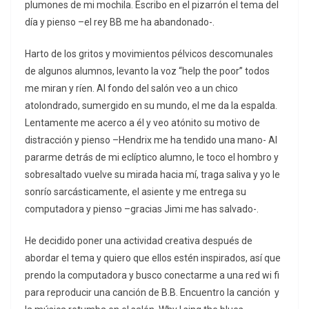
plumones de mi mochila. Escribo en el pizarrón el tema del
día y pienso –el rey BB me ha abandonado-.
Harto de los gritos y movimientos pélvicos descomunales
de algunos alumnos, levanto la voz “help the poor” todos
me miran y ríen. Al fondo del salón veo a un chico
atolondrado, sumergido en su mundo, el me da la espalda.
Lentamente me acerco a él y veo atónito su motivo de
distracción y pienso –Hendrix me ha tendido una mano- Al
pararme detrás de mi eclíptico alumno, le toco el hombro y
sobresaltado vuelve su mirada hacia mí, traga saliva y yo le
sonrío sarcásticamente, el asiente y me entrega su
computadora y pienso –gracias Jimi me has salvado-.
He decidido poner una actividad creativa después de
abordar el tema y quiero que ellos estén inspirados, así que
prendo la computadora y busco conectarme a una red wi fi
para reproducir una canción de B.B. Encuentro la canción y