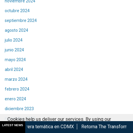
noviembre 2024
octubre 2024
septiembre 2024
agosto 2024
julio 2024
junio 2024
mayo 2024
abril 2024
marzo 2024
febrero 2024
enero 2024
diciembre 2023
noviembre 2023
Cookies help us deliver our services. By using our
LATEST NEWS
emática en CDMX
Retorna The Transformers: The Movie a Ciné
services, you agree to our use of cookies.
Got it
octubre 2023