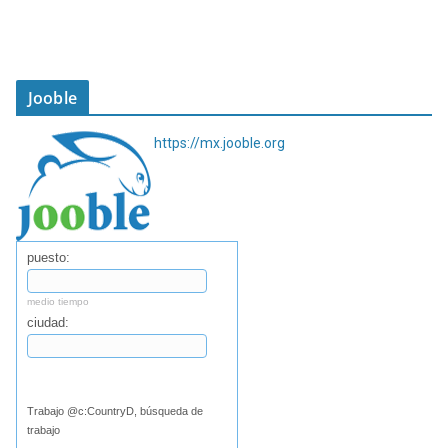
Jooble
https://mx.jooble.org
puesto:
medio tiempo
ciudad:
Buscar
Trabajo @c:CountryD, búsqueda de
trabajo