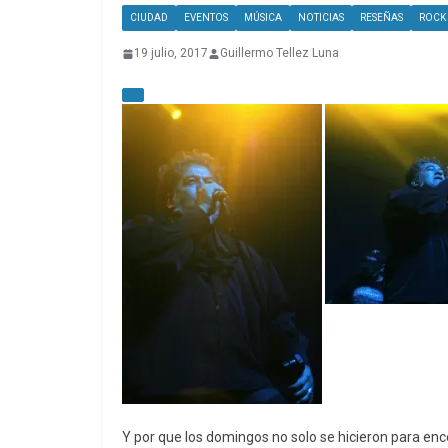
CIUDAD
EVENTOS
MÚSICA
NOTICIAS
RESEÑAS
ROCK
19 julio, 2017
Guillermo Tellez Luna
Y por que los domingos no solo se hicieron para encer