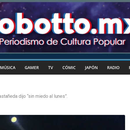
MÚSICA
GAMER
TV
CÓMIC
JAPÓN
RADIO
stañeda dijo “sin miedo al lunes”.