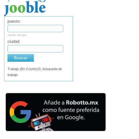
puesto:
medio tiempo
ciudad:
Buscar
Trabajo @c:CountryD, búsqueda de
trabajo