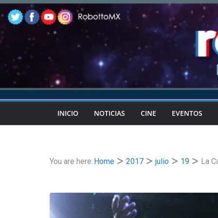
Skip
to
content
INICIO
NOTICIAS
CINE
EVENTOS
You are here:
Home
2017
julio
19
La Ca