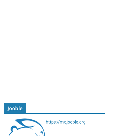
Jooble
https://mx.jooble.org