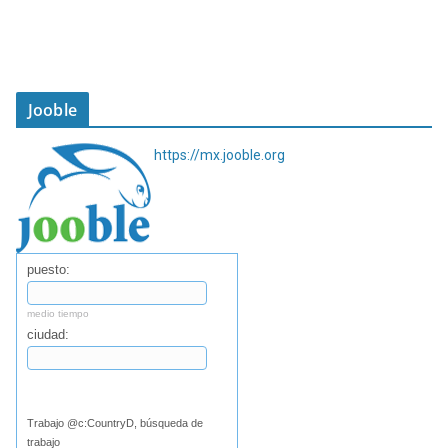
Jooble
https://mx.jooble.org
puesto:
medio tiempo
ciudad:
Buscar
Trabajo @c:CountryD, búsqueda de
trabajo