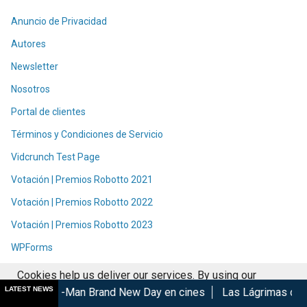
Anuncio de Privacidad
Autores
Newsletter
Nosotros
Portal de clientes
Términos y Condiciones de Servicio
Vidcrunch Test Page
Votación | Premios Robotto 2021
Votación | Premios Robotto 2022
Votación | Premios Robotto 2023
WPForms
Cookies help us deliver our services. By using our
LATEST NEWS
n Brand New Day en cines
Las Lágrimas de Bael gana en el G
services, you agree to our use of cookies.
Got it