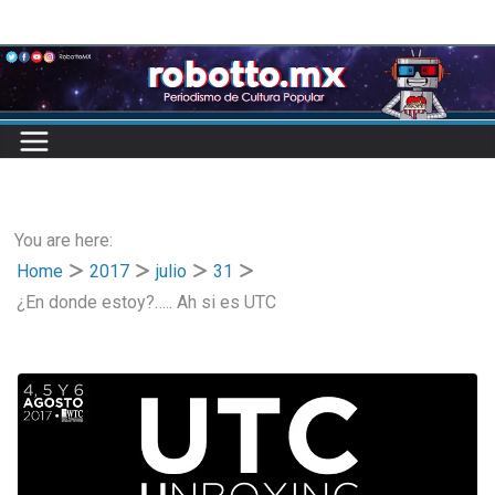
Skip
to
content
You are here:
Home
2017
julio
31
¿En donde estoy?….. Ah si es UTC