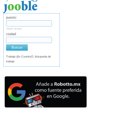
puesto:
medio tiempo
ciudad:
Buscar
Trabajo @c:CountryD, búsqueda de
trabajo