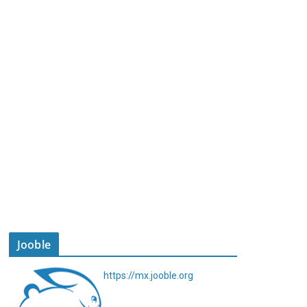
Jooble
https://mx.jooble.org