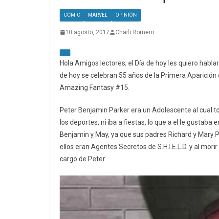
CÓMIC
MARVEL
OPINIÓN
10 agosto, 2017
Charli Romero
Hola Amigos lectores, el Día de hoy les quiero habla
de hoy se celebran 55 años de la Primera Aparición
Amazing Fantasy #15.
Peter Benjamin Parker era un Adolescente al cual to
los deportes, ni iba a fiestas, lo que a el le gustaba 
Benjamin y May, ya que sus padres Richard y Mary 
ellos eran Agentes Secretos de S.H.I.E.L.D. y al mo
cargo de Peter.