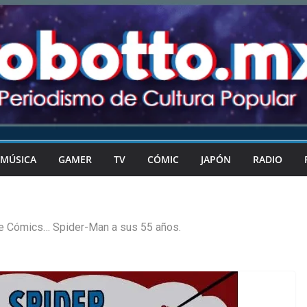
MÚSICA
GAMER
TV
CÓMIC
JAPÓN
RADIO
e Cómics… Spider-Man a sus 55 años.