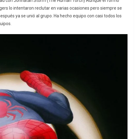
tad con Johnatan Storm (The Human Torch) Aunque el formo
ers lo intentaron reclutar en varias ocasiones pero siempre se
spués ya se unió al grupo. Ha hecho equipo con casi todos los
uipos.