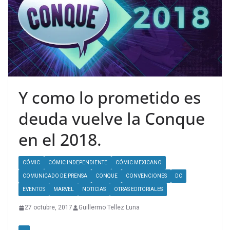
Y como lo prometido es
deuda vuelve la Conque
en el 2018.
CÓMIC
CÓMIC INDEPENDIENTE
CÓMIC MEXICANO
COMUNICADO DE PRENSA
CONQUE
CONVENCIONES
DC
EVENTOS
MARVEL
NOTICIAS
OTRAS EDITORIALES
27 octubre, 2017
Guillermo Tellez Luna