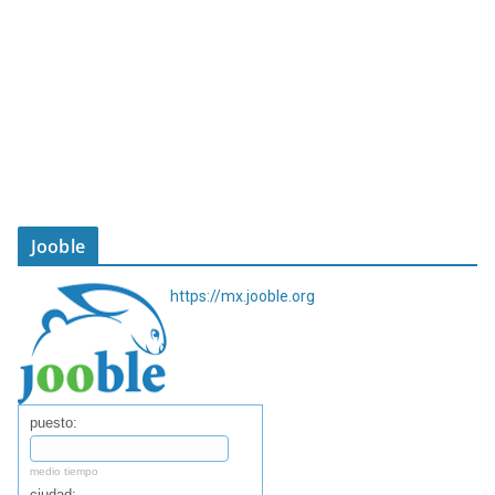
Jooble
https://mx.jooble.org
puesto:
medio tiempo
ciudad: