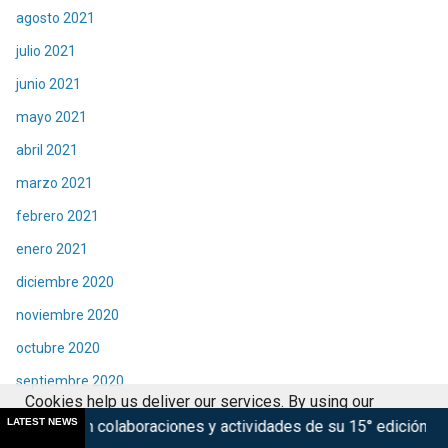
agosto 2021
julio 2021
junio 2021
mayo 2021
abril 2021
marzo 2021
febrero 2021
enero 2021
diciembre 2020
noviembre 2020
octubre 2020
septiembre 2020
Cookies help us deliver our services. By using our
agosto 2020
LATEST NEWS
oraciones y actividades de su 15° edición
Marsupilami: Cao
services, you agree to our use of cookies.
Got it
julio 2020