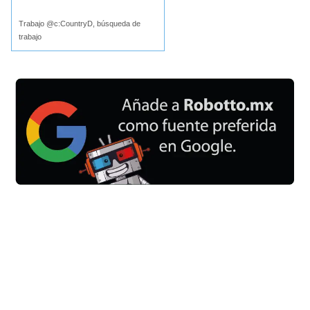
Trabajo @c:CountryD, búsqueda de
trabajo