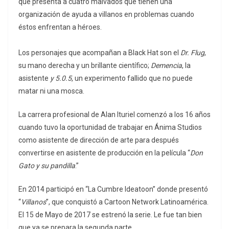
que presenta a cuatro malvados que tienen una
organización de ayuda a villanos en problemas cuando
éstos enfrentan a héroes.
Los personajes que acompañan a Black Hat son el
Dr. Flug
,
su mano derecha y un brillante científico;
Demencia
, la
asistente
y 5.0.5
, un experimento fallido que no puede
matar ni una mosca.
La carrera profesional de Alan Ituriel comenzó a los 16 años
cuando tuvo la oportunidad de trabajar en Ánima Studios
como asistente de dirección de arte para después
convertirse en asistente de producción en la película “
Don
Gato y su pandilla
.”
En 2014 participó en “La Cumbre Ideatoon” donde presentó
“
Villanos
”, que conquistó a Cartoon Network Latinoamérica.
El 15 de Mayo de 2017 se estrenó la serie. Le fue tan bien
que ya se prepara la segunda parte.