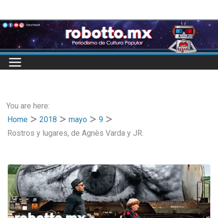
Skip
to
content
You are here:
Home
2018
mayo
9
Rostros y lugares, de Agnès Varda y JR.