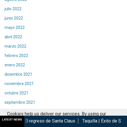
julio 2022
junio 2022
mayo 2022
abril 2022
marzo 2022
febrero 2022
enero 2022
diciembre 2021
noviembre 2021
octubre 2021
septiembre 2021
agosto 2021
Cookies help us deliver our services. By using our
LATEST NEWS
greso de Santa Claus
Taquilla | Éxito de Spider-Man Brand Ne
julio 2021
services, you agree to our use of cookies.
Got it