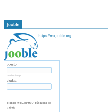
Jooble
https://mx.jooble.org
puesto:
medio tiempo
ciudad:
Buscar
Trabajo @c:CountryD, búsqueda de
trabajo