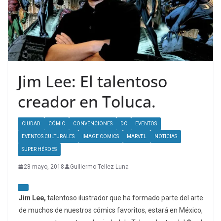
Jim Lee: El talentoso
creador en Toluca.
CIUDAD
CÓMIC
CONVENCIONES
DC
EVENTOS
EVENTOS CULTURALES
IMAGE COMICS
MARVEL
NOTICIAS
SUPER HÉROES
28 mayo, 2018
Guillermo Tellez Luna
Jim Lee,
talentoso ilustrador que ha formado parte del arte
de muchos de nuestros cómics favoritos, estará en México,