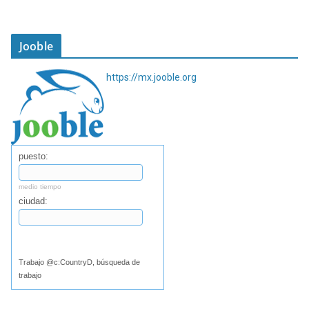
Jooble
https://mx.jooble.org
puesto:
medio tiempo
ciudad:
Buscar
Trabajo @c:CountryD, búsqueda de
trabajo