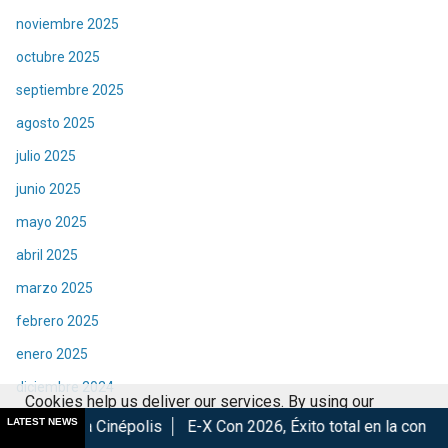
noviembre 2025
octubre 2025
septiembre 2025
agosto 2025
julio 2025
junio 2025
mayo 2025
abril 2025
marzo 2025
febrero 2025
enero 2025
diciembre 2024
Cookies help us deliver our services. By using our
noviembre 2024
LATEST NEWS
lis
E-X Con 2026, Éxito total en la convención.
Los Mejores
services, you agree to our use of cookies.
Got it