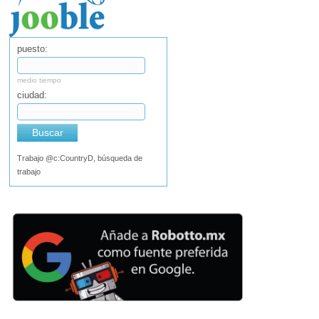
puesto:
medio tiempo
ciudad:
Buscar
Trabajo @c:CountryD, búsqueda de
trabajo