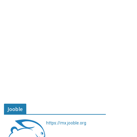
Jooble
https://mx.jooble.org