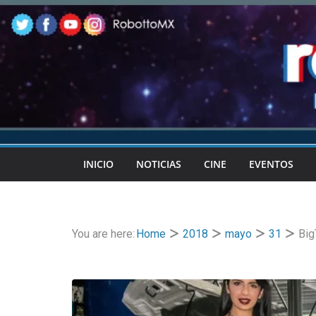
Skip
to
content
INICIO
NOTICIAS
CINE
EVENTOS
You are here:
Home
2018
mayo
31
Big