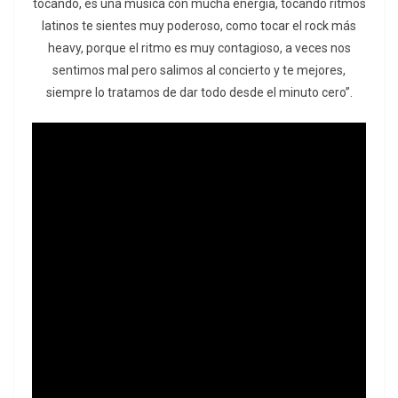
tocando, es una música con mucha energía, tocando ritmos
latinos te sientes muy poderoso, como tocar el rock más
heavy, porque el ritmo es muy contagioso, a veces nos
sentimos mal pero salimos al concierto y te mejores,
siempre lo tratamos de dar todo desde el minuto cero”.