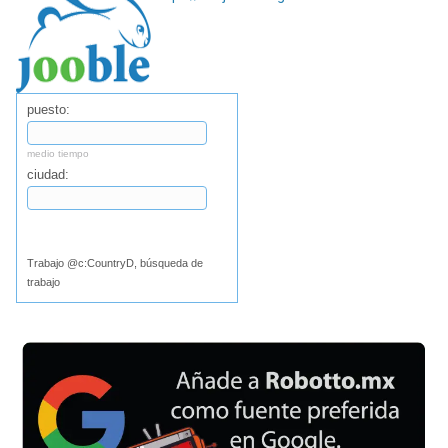
puesto:
medio tiempo
ciudad:
Buscar
Trabajo @c:CountryD, búsqueda de
trabajo