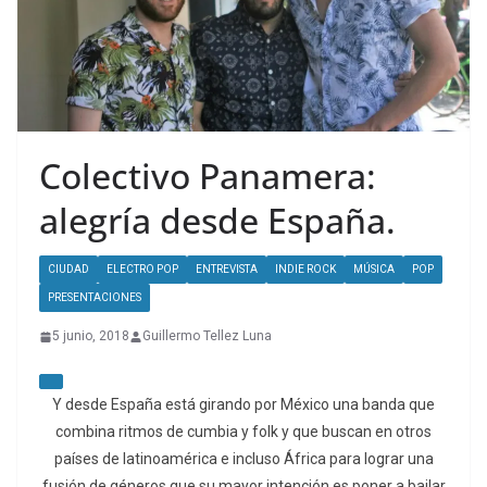
Colectivo Panamera:
alegría desde España.
CIUDAD
ELECTRO POP
ENTREVISTA
INDIE ROCK
MÚSICA
POP
PRESENTACIONES
5 junio, 2018
Guillermo Tellez Luna
Y desde España está girando por México una banda que
combina ritmos de cumbia y folk y que buscan en otros
países de latinoamérica e incluso África para lograr una
fusión de géneros que su mayor intención es poner a bailar