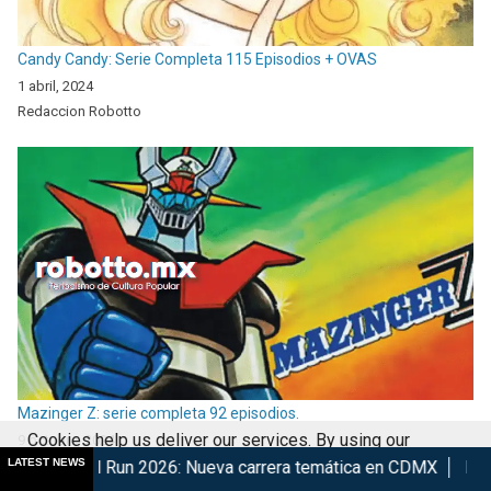
Candy Candy: Serie Completa 115 Episodios + OVAS
1 abril, 2024
Redaccion Robotto
Mazinger Z: serie completa 92 episodios.
Cookies help us deliver our services. By using our
9 octubre, 2024
LATEST NEWS
 2026: Nueva carrera temática en CDMX
Retorna The Transfo
Redaccion Robotto
services, you agree to our use of cookies.
Got it