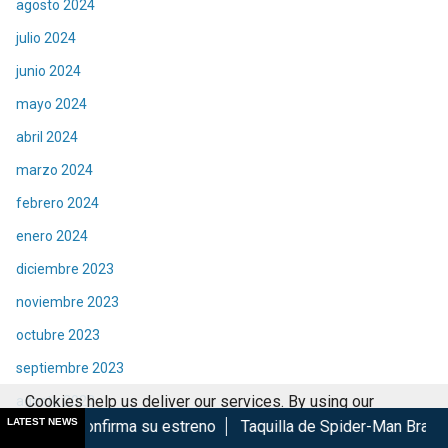
agosto 2024
julio 2024
junio 2024
mayo 2024
abril 2024
marzo 2024
febrero 2024
enero 2024
diciembre 2023
noviembre 2023
octubre 2023
septiembre 2023
Cookies help us deliver our services. By using our
agosto 2023
LATEST NEWS
 su estreno
Taquilla de Spider-Man Brand New Day rompe ré
services, you agree to our use of cookies.
Got it
julio 2023