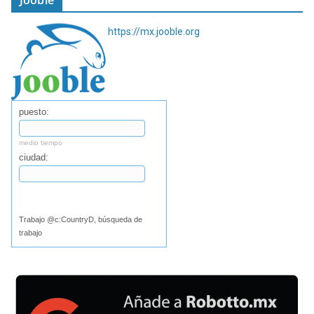
Jooble
https://mx.jooble.org
puesto:
medio tiempo
ciudad:
Buscar
Trabajo @c:CountryD, búsqueda de
trabajo