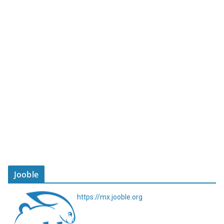
Jooble
https://mx.jooble.org