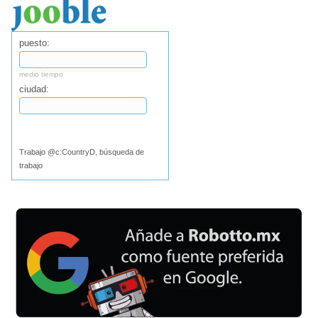
puesto:
medio tiempo
ciudad:
Buscar
Trabajo @c:CountryD, búsqueda de
trabajo