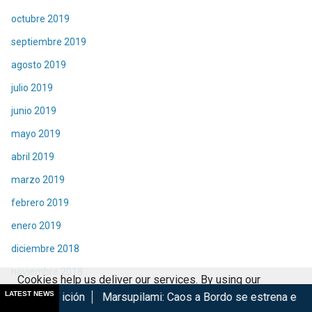
octubre 2019
septiembre 2019
agosto 2019
julio 2019
junio 2019
mayo 2019
abril 2019
marzo 2019
febrero 2019
enero 2019
diciembre 2018
noviembre 2018
Cookies help us deliver our services. By using our
octubre 2018
LATEST NEWS
Marsupilami: Caos a Bordo se estrena en Cinépolis
Harry
services, you agree to our use of cookies.
Got it