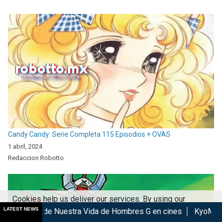
Candy Candy: Serie Completa 115 Episodios + OVAS
1 abril, 2024
Redaccion Robotto
Cookies help us deliver our services. By using our
LATEST NEWS
estra Vida de Hombres G en cines
KyoMAF 2026: Anuncian co
services, you agree to our use of cookies.
Got it