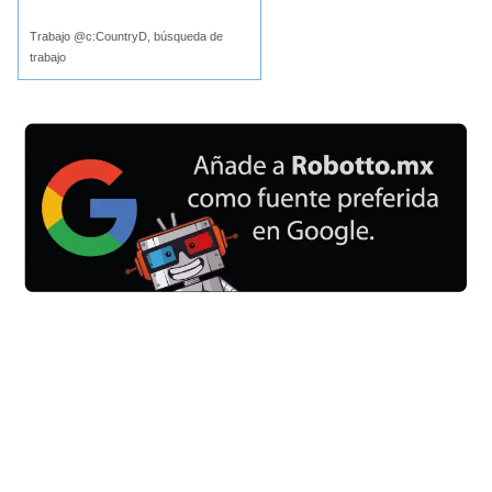
Trabajo @c:CountryD, búsqueda de
trabajo