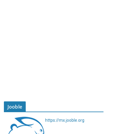
Jooble
https://mx.jooble.org