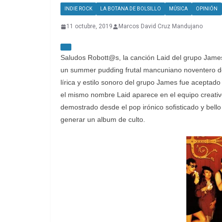
INDIE ROCK
LA BOTANA DE BOLSILLO
MÚSICA
OPINIÓN
11 octubre, 2019
Marcos David Cruz Mandujano
Saludos Robott@s, la canción Laid del grupo James 
un summer pudding frutal mancuniano noventero de
lírica y estilo sonoro del grupo James fue aceptad
el mismo nombre Laid aparece en el equipo creati
demostrado desde el pop irónico sofisticado y bell
generar un album de culto.