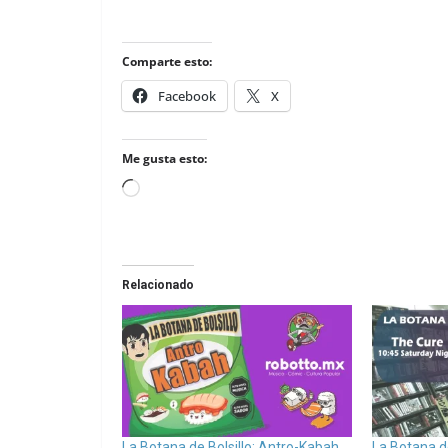
Comparte esto:
Facebook
X
Me gusta esto:
Loading…
Relacionado
La Botana de Bolsillo: Antro-Kabah
La Botana de