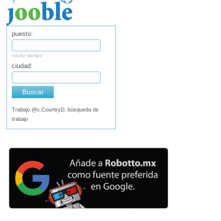
puesto:
medio tiempo
ciudad:
Buscar
Trabajo @c:CountryD, búsqueda de
trabajo