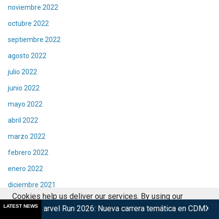
noviembre 2022
octubre 2022
septiembre 2022
agosto 2022
julio 2022
junio 2022
mayo 2022
abril 2022
marzo 2022
febrero 2022
enero 2022
diciembre 2021
Cookies help us deliver our services. By using our
noviembre 2021
LATEST NEWS
Run 2026: Nueva carrera temática en CDMX
Retorna The Tran
services, you agree to our use of cookies.
Got it
octubre 2021