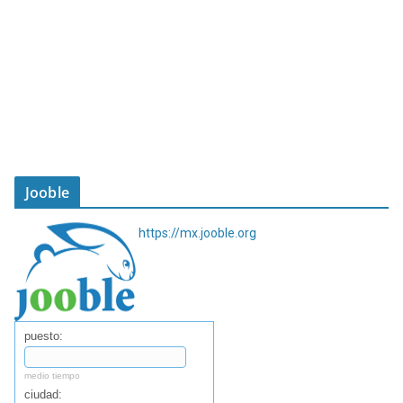
Jooble
https://mx.jooble.org
puesto:
medio tiempo
ciudad: